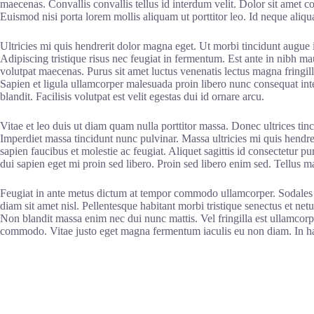
maecenas. Convallis convallis tellus id interdum velit. Dolor sit amet
Euismod nisi porta lorem mollis aliquam ut porttitor leo. Id neque aliq
Ultricies mi quis hendrerit dolor magna eget. Ut morbi tincidunt augu
Adipiscing tristique risus nec feugiat in fermentum. Est ante in nibh m
volutpat maecenas. Purus sit amet luctus venenatis lectus magna fringil
Sapien et ligula ullamcorper malesuada proin libero nunc consequat inte
blandit. Facilisis volutpat est velit egestas dui id ornare arcu.
Vitae et leo duis ut diam quam nulla porttitor massa. Donec ultrices tin
Imperdiet massa tincidunt nunc pulvinar. Massa ultricies mi quis hendrer
sapien faucibus et molestie ac feugiat. Aliquet sagittis id consectetur
dui sapien eget mi proin sed libero. Proin sed libero enim sed. Tellus 
Feugiat in ante metus dictum at tempor commodo ullamcorper. Sodales ut 
diam sit amet nisl. Pellentesque habitant morbi tristique senectus et netu
Non blandit massa enim nec dui nunc mattis. Vel fringilla est ullamcorpe
commodo. Vitae justo eget magna fermentum iaculis eu non diam. In ha