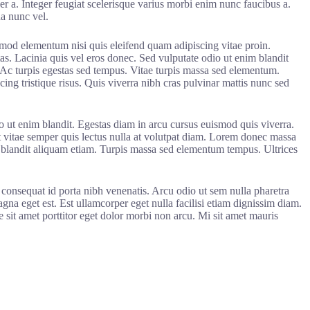
r a. Integer feugiat scelerisque varius morbi enim nunc faucibus a.
da nunc vel.
mod elementum nisi quis eleifend quam adipiscing vitae proin.
as. Lacinia quis vel eros donec. Sed vulputate odio ut enim blandit
. Ac turpis egestas sed tempus. Vitae turpis massa sed elementum.
ing tristique risus. Quis viverra nibh cras pulvinar mattis nunc sed
io ut enim blandit. Egestas diam in arcu cursus euismod quis viverra.
unt vitae semper quis lectus nulla at volutpat diam. Lorem donec massa
at blandit aliquam etiam. Turpis massa sed elementum tempus. Ultrices
 consequat id porta nibh venenatis. Arcu odio ut sem nulla pharetra
magna eget est. Est ullamcorper eget nulla facilisi etiam dignissim diam.
e sit amet porttitor eget dolor morbi non arcu. Mi sit amet mauris