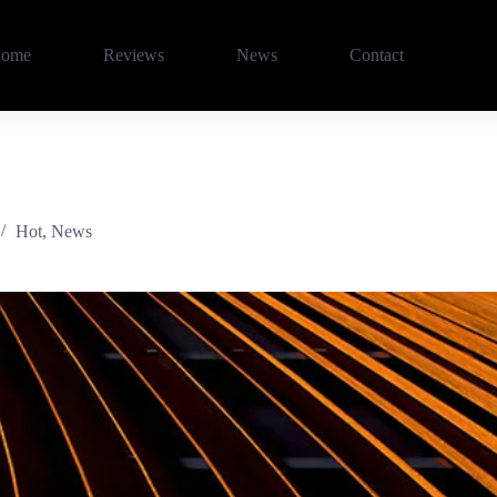
ome
Reviews
News
Contact
Hot
,
News