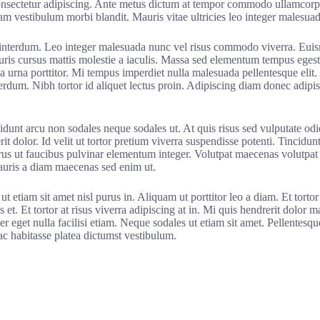
 consectetur adipiscing. Ante metus dictum at tempor commodo ullamcorpe
uam vestibulum morbi blandit. Mauris vitae ultricies leo integer malesua
e interdum. Leo integer malesuada nunc vel risus commodo viverra. Euis
auris cursus mattis molestie a iaculis. Massa sed elementum tempus egest
la urna porttitor. Mi tempus imperdiet nulla malesuada pellentesque elit
rdum. Nibh tortor id aliquet lectus proin. Adipiscing diam donec adipisc
cidunt arcu non sodales neque sodales ut. At quis risus sed vulputate od
it dolor. Id velit ut tortor pretium viverra suspendisse potenti. Tincid
 purus ut faucibus pulvinar elementum integer. Volutpat maecenas volutp
mauris a diam maecenas sed enim ut.
etiam sit amet nisl purus in. Aliquam ut porttitor leo a diam. Et tortor
s et. Et tortor at risus viverra adipiscing at in. Mi quis hendrerit dolor 
r eget nulla facilisi etiam. Neque sodales ut etiam sit amet. Pellentesqu
c habitasse platea dictumst vestibulum.