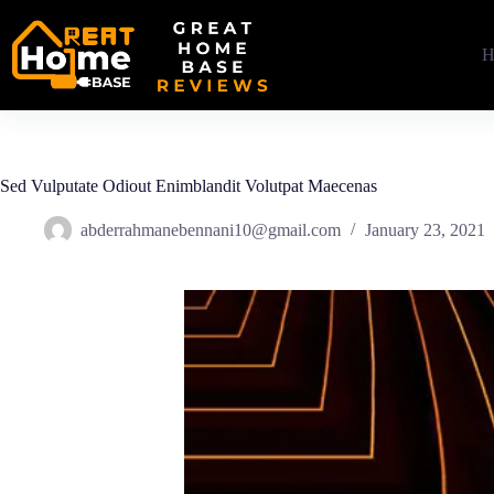
Skip
to
content
H
Sed Vulputate Odiout Enimblandit Volutpat Maecenas
abderrahmanebennani10@gmail.com
January 23, 2021