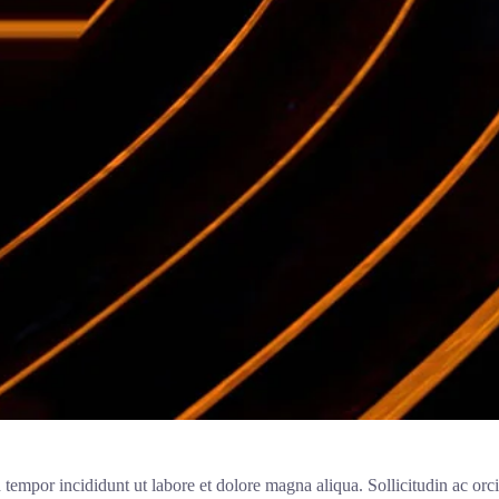
 tempor incididunt ut labore et dolore magna aliqua. Sollicitudin ac orc